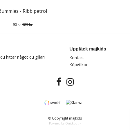
Bummies - Ribb petrol
90 kr
129 kr
Upptäck majkids
u hittar något du gillar!
Kontakt
Köpvillkor
© Copyright majkids
Powered by Quickbutik