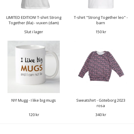
LIMITED EDITION! T-shirt Strong
T-shirt "Strong Together leo" -
Together (lila) - vuxen (dam)
barn
Slut i lager
150 kr
NY! Mugg - I like big mugs
Sweatshirt - Göteborg 2023
rosa
120 kr
340 kr