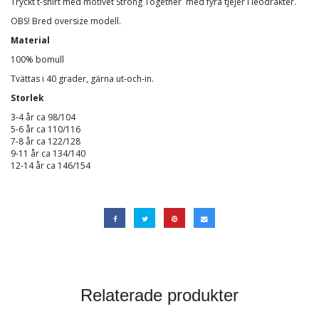
Tryckt t-shirt med motivet Strong Together med fyra tjejer i leodräkter.
OBS! Bred oversize modell.
Material
100% bomull
Tvättas i 40 grader, gärna ut-och-in.
Storlek
3-4 år ca 98/104
5-6 år ca 110/116
7-8 år ca 122/128
9-11 år ca 134/140
12-14 år ca 146/154
Relaterade produkter